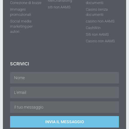
Merchandising
Correzione di bozze
documenti
siti non AAMS
Immagini
Casino senza
promozionali
documenti
Social media
casino non AAMS
marketing per
CashWin
autori
Siti non AAMS
Casino non AAMS
SCRIVICI
INVIA IL MESSAGGIO