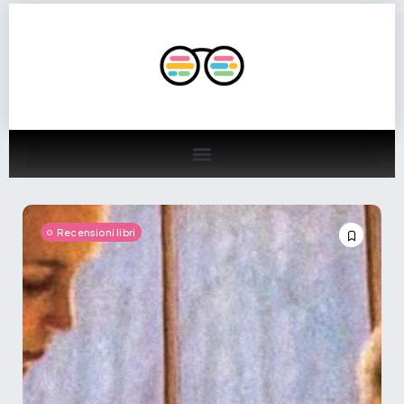
Recensioni libri