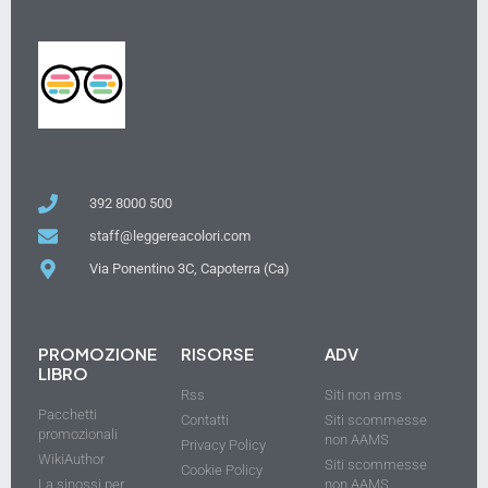
392 8000 500
staff@leggereacolori.com
Via Ponentino 3C, Capoterra (Ca)
PROMOZIONE
RISORSE
ADV
LIBRO
Rss
Siti non ams
Pacchetti
Contatti
Siti scommesse
promozionali
non AAMS
Privacy Policy
WikiAuthor
Siti scommesse
Cookie Policy
La sinossi per
non AAMS