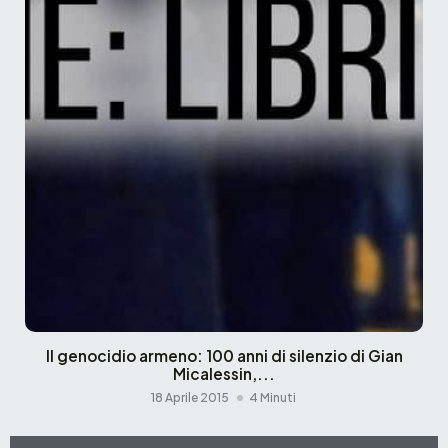
Il genocidio armeno: 100 anni di silenzio di Gian
Micalessin,...
18 Aprile 2015
4 Minuti