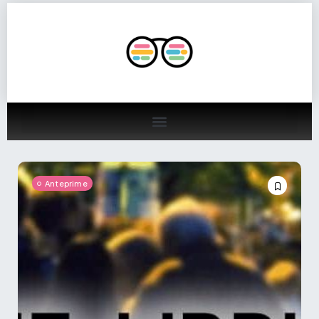
Anteprime