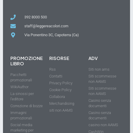
392 8000 500
staff@leggereacolori.com
Via Ponentino 3C, Capoterra (Ca)
PROMOZIONE
RISORSE
ADV
LIBRO
Rss
Siti non ams
Pacchetti
Contatti
Siti scommesse
promozionali
non AAMS
Privacy Policy
WikiAuthor
Siti scommesse
Cookie Policy
La sinossi per
non AAMS
Collabora
l'editore
Casino senza
Merchandising
Correzione di bozze
documenti
siti non AAMS
Immagini
Casino senza
promozionali
documenti
Social media
casino non AAMS
marketing per
CashWin