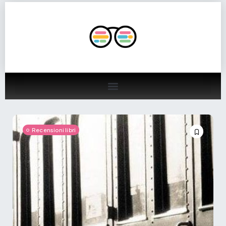
Recensioni libri