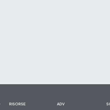
O
RISORSE
ADV
S