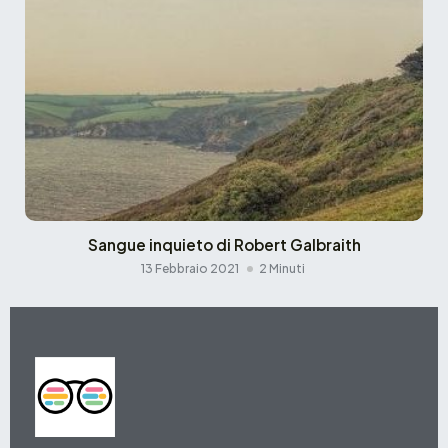
Sangue inquieto di Robert Galbraith
13 Febbraio 2021
2 Minuti