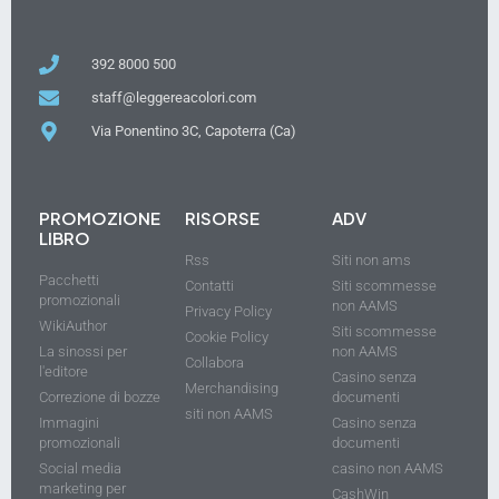
392 8000 500
staff@leggereacolori.com
Via Ponentino 3C, Capoterra (Ca)
PROMOZIONE
RISORSE
ADV
LIBRO
Rss
Siti non ams
Pacchetti
Contatti
Siti scommesse
promozionali
non AAMS
Privacy Policy
WikiAuthor
Siti scommesse
Cookie Policy
La sinossi per
non AAMS
Collabora
l'editore
Casino senza
Merchandising
Correzione di bozze
documenti
siti non AAMS
Immagini
Casino senza
promozionali
documenti
Social media
casino non AAMS
marketing per
CashWin