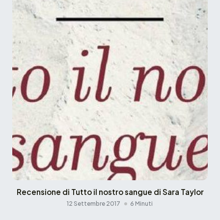
Recensione di Tutto il nostro sangue di Sara Taylor
12 Settembre 2017
6 Minuti