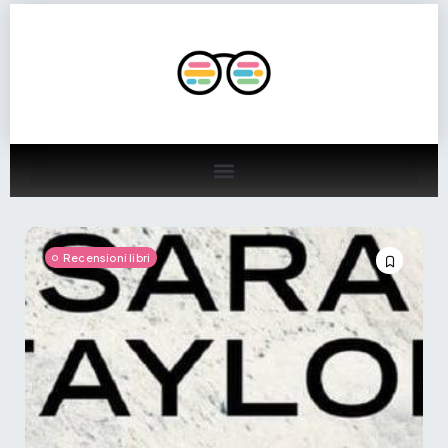
Recensioni libri