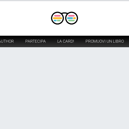
AUTHOR
PARTECIPA
LA CARD!
PROMUOVI UN LIBRO