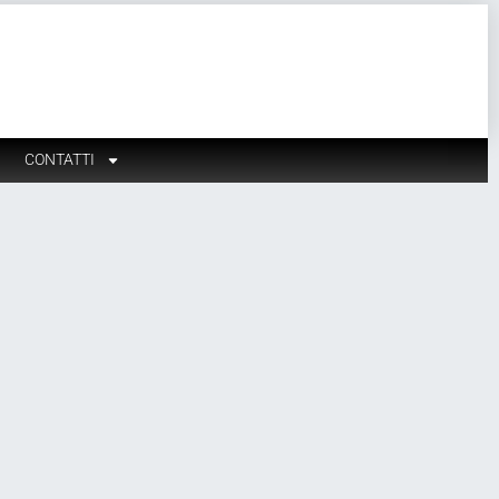
CONTATTI