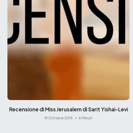
Recensione di Miss Jerusalem di Sarit Yishai-Levi
19 Ottobre 2015
6 Minuti