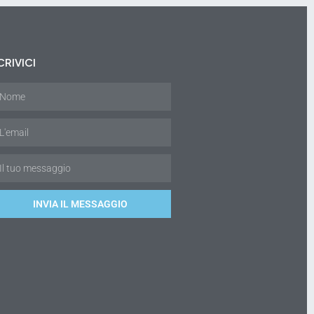
CRIVICI
INVIA IL MESSAGGIO