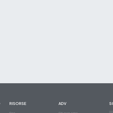
O
RISORSE
ADV
S