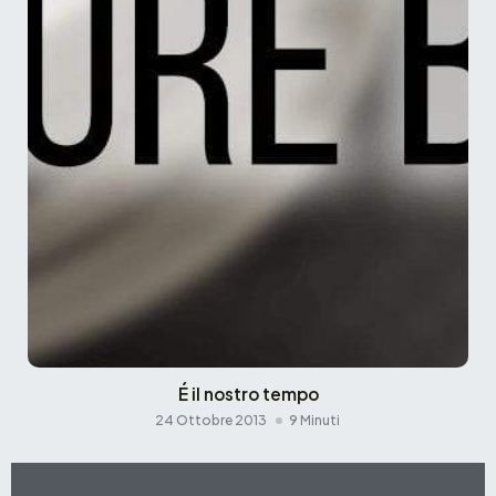
É il nostro tempo
24 Ottobre 2013
9 Minuti