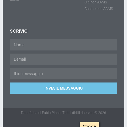
Siti non AAMS
Casino non AAMS
SCRIVICI
INVIA IL MESSAGGIO
Da un'idea di Fabio Pinna. Tutti i diritti riservati © 2026
Cookie