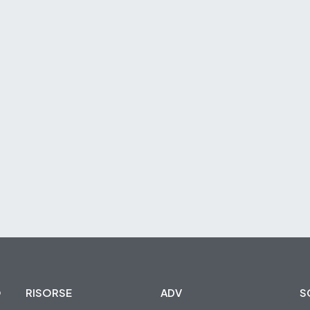
O
RISORSE
ADV
S