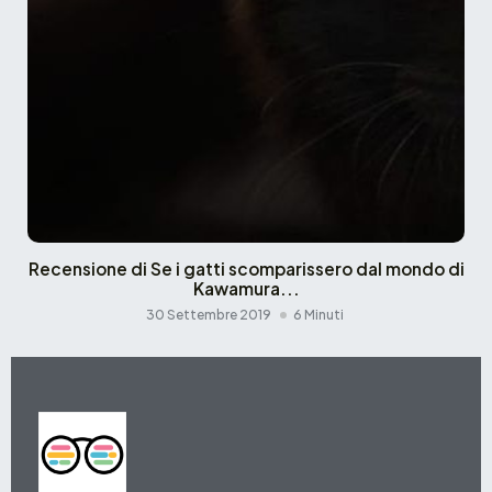
Recensione di Se i gatti scomparissero dal mondo di
Kawamura...
30 Settembre 2019
6 Minuti