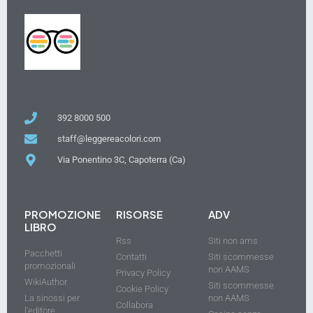
392 8000 500
staff@leggereacolori.com
Via Ponentino 3C, Capoterra (Ca)
PROMOZIONE
RISORSE
ADV
LIBRO
Rss
Siti non ams
Pacchetti
Contatti
Siti scommesse
promozionali
non AAMS
Privacy Policy
WikiAuthor
Siti scommesse
Cookie Policy
La sinossi per
non AAMS
Collabora
l'editore