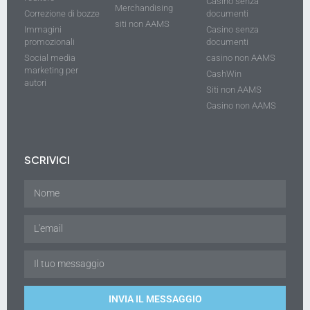
Casino senza
Merchandising
Correzione di bozze
documenti
siti non AAMS
Immagini
Casino senza
promozionali
documenti
Social media
casino non AAMS
marketing per
CashWin
autori
Siti non AAMS
Casino non AAMS
SCRIVICI
INVIA IL MESSAGGIO