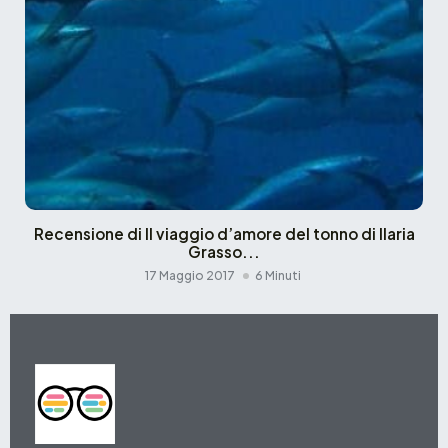
Recensione di Il viaggio d’amore del tonno di Ilaria
Grasso...
17 Maggio 2017
6 Minuti