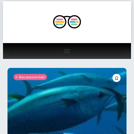
Recensioni libri