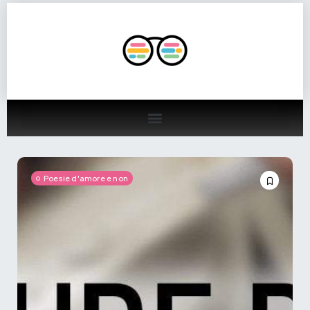
Poesie d'amore e non