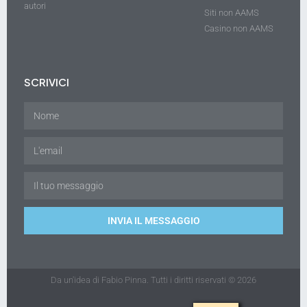
autori
Siti non AAMS
Casino non AAMS
SCRIVICI
INVIA IL MESSAGGIO
Da un'idea di Fabio Pinna. Tutti i diritti riservati © 2026