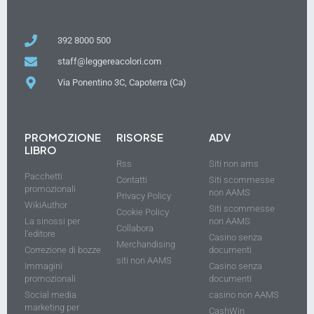
392 8000 500
staff@leggereacolori.com
Via Ponentino 3C, Capoterra (Ca)
PROMOZIONE
RISORSE
ADV
LIBRO
Rss
Siti non ams
Pacchetti
Contatti
Siti scommesse
promozionali
non AAMS
Privacy Policy
WikiAuthor
Siti scommesse
Cookie Policy
La sinossi per
non AAMS
Collabora
l'editore
Casino senza
Merchandising
Correzione di bozze
documenti
siti non AAMS
Immagini
Casino senza
promozionali
documenti
Social media
casino non AAMS
marketing per
CashWin