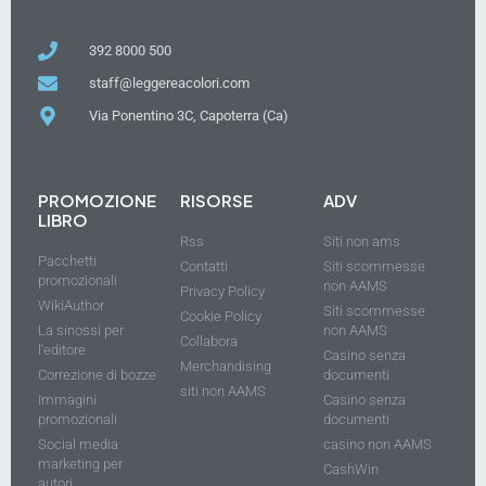
392 8000 500
staff@leggereacolori.com
Via Ponentino 3C, Capoterra (Ca)
PROMOZIONE
RISORSE
ADV
LIBRO
Rss
Siti non ams
Pacchetti
Contatti
Siti scommesse
promozionali
non AAMS
Privacy Policy
WikiAuthor
Siti scommesse
Cookie Policy
La sinossi per
non AAMS
Collabora
l'editore
Casino senza
Merchandising
Correzione di bozze
documenti
siti non AAMS
Immagini
Casino senza
promozionali
documenti
Social media
casino non AAMS
marketing per
CashWin
autori