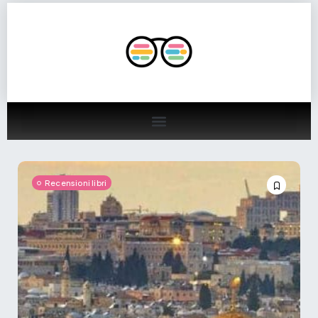
Recensioni libri