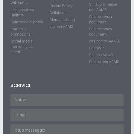
WikiAuthor
Siti scommesse
Cookie Policy
La sinossi per
non AAMS
Collabora
l'editore
Casino senza
Merchandising
Correzione di bozze
documenti
siti non AAMS
Immagini
Casino senza
promozionali
documenti
Social media
casino non AAMS
marketing per
CashWin
autori
Siti non AAMS
Casino non AAMS
SCRIVICI