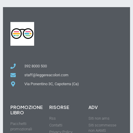
392 8000 500
staff@leggereacolori.com
Via Ponentino 3C, Capoterra (Ca)
PROMOZIONE
RISORSE
ADV
LIBRO
Rss
Siti non ams
Pacchetti
Contatti
Siti scommesse
promozionali
non AAMS
Privacy Policy