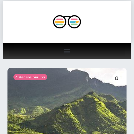
Recensioni libri