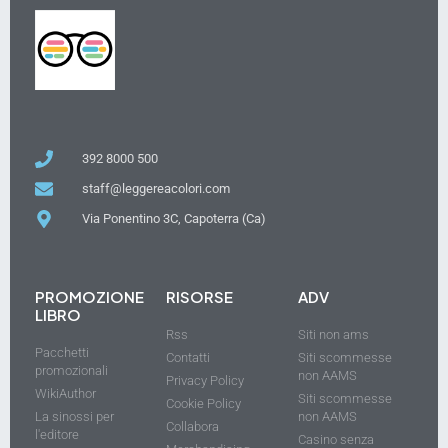
392 8000 500
staff@leggereacolori.com
Via Ponentino 3C, Capoterra (Ca)
PROMOZIONE
RISORSE
ADV
LIBRO
Rss
Siti non ams
Pacchetti
Contatti
Siti scommesse
promozionali
non AAMS
Privacy Policy
WikiAuthor
Siti scommesse
Cookie Policy
La sinossi per
non AAMS
Collabora
l'editore
Casino senza