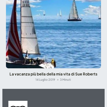
La vacanza più bella della mia vita di Sue Roberts
14 Luglio 2019
3 Minuti