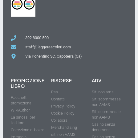
392 8000 500
staff@leggereacolori.com
Via Ponentino 3C, Capoterra (Ca)
PROMOZIONE
RISORSE
ADV
LIBRO
Rss
Siti non ams
Pacchetti
Contatti
Siti scommesse
promozionali
non AAMS
Privacy Policy
WikiAuthor
Siti scommesse
Cookie Policy
La sinossi per
non AAMS
Collabora
l'editore
Casino senza
Merchandising
Correzione di bozze
documenti
siti non AAMS
Immagini
Casino senza