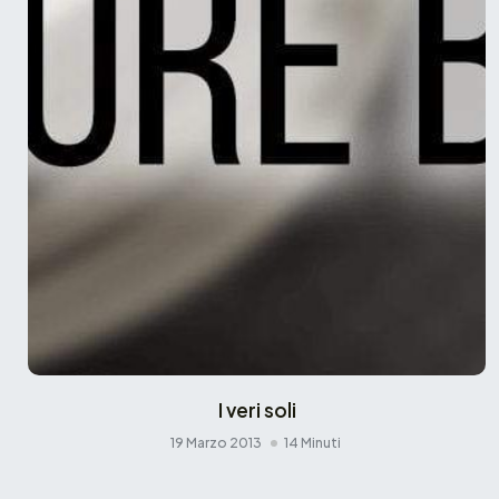
I veri soli
19 Marzo 2013
14 Minuti