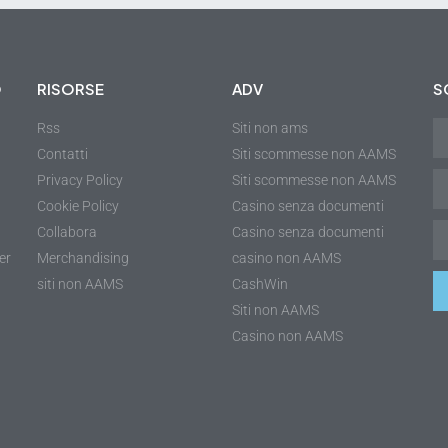
O
RISORSE
ADV
S
Rss
Siti non ams
Contatti
Siti scommesse non AAMS
Privacy Policy
Siti scommesse non AAMS
Cookie Policy
Casino senza documenti
Collabora
Casino senza documenti
er
Merchandising
casino non AAMS
siti non AAMS
CashWin
Siti non AAMS
Casino non AAMS