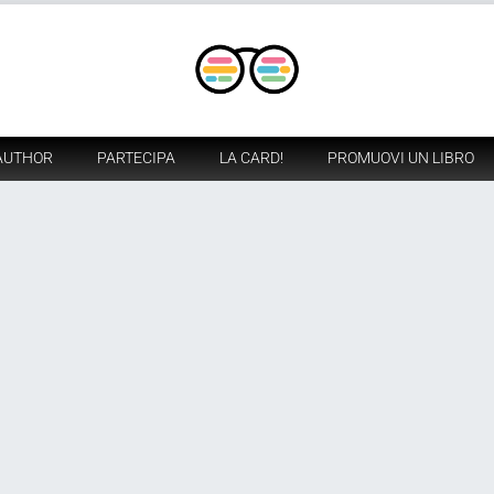
AUTHOR
PARTECIPA
LA CARD!
PROMUOVI UN LIBRO