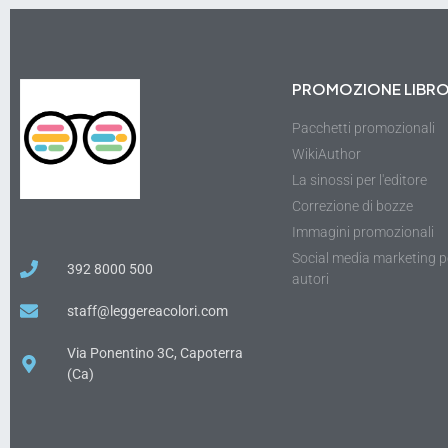
PROMOZIONE LIBR
Pacchetti promozionali
WikiAuthor
La sinossi per l'editore
Correzione di bozze
Immagini promozionali
Social media marketing p
392 8000 500
autori
staff@leggereacolori.com
Via Ponentino 3C, Capoterra
(Ca)