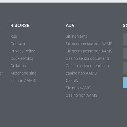
O
RISORSE
ADV
S
Rss
Siti non ams
Contatti
Siti scommesse non AAMS
Privacy Policy
Siti scommesse non AAMS
Cookie Policy
Casino senza documenti
Collabora
Casino senza documenti
er
Merchandising
casino non AAMS
siti non AAMS
CashWin
Siti non AAMS
Casino non AAMS