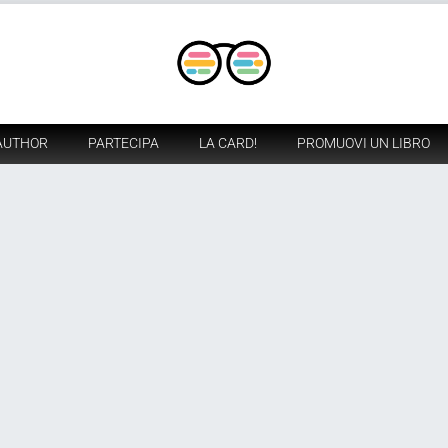
AUTHOR
PARTECIPA
LA CARD!
PROMUOVI UN LIBRO