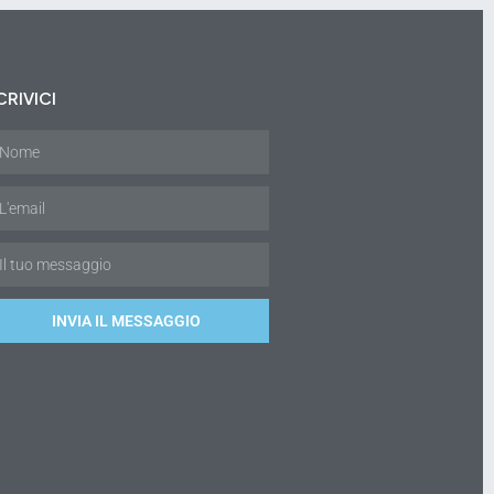
CRIVICI
INVIA IL MESSAGGIO