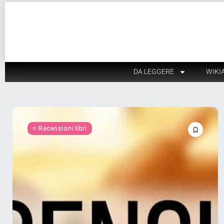
DA LEGGERE
WIKI
Recensioni libri