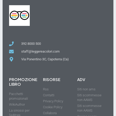
392 8000 500
staff@leggereacolori.com
Via Ponentino 3C, Capoterra (Ca)
PROMOZIONE
RISORSE
ADV
LIBRO
Rss
Siti non ams
Pacchetti
Contatti
Siti scommesse
promozionali
non AAMS
Privacy Policy
WikiAuthor
Siti scommesse
Cookie Policy
La sinossi per
non AAMS
Collabora
l'editore