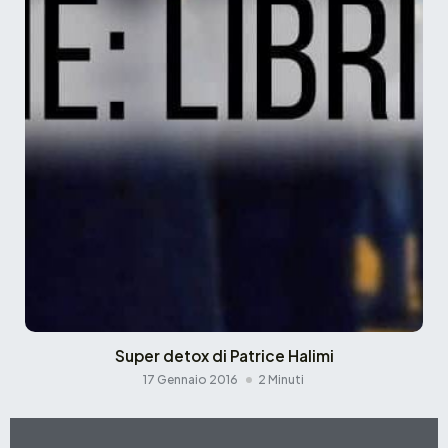
Super detox di Patrice Halimi
17 Gennaio 2016
2 Minuti