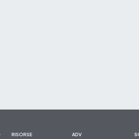
O
RISORSE
ADV
S