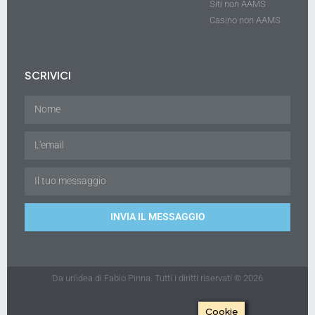
Siti non AAMS
Casino non AAMS
SCRIVICI
INVIA IL MESSAGGIO
Da un'idea di Fabio Pinna. Tutti i diritti riservati © 2026
Cookie