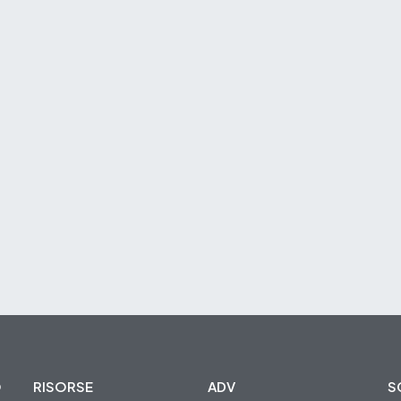
O
RISORSE
ADV
S