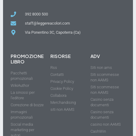
392 8000 500
staff@leggereacolori.com
Via Ponentino 3C, Capoterra (Ca)
PROMOZIONE
RISORSE
ADV
LIBRO
Rss
Siti non ams
Pacchetti
Contatti
Siti scommesse
promozionali
non AAMS
Privacy Policy
WikiAuthor
Siti scommesse
Cookie Policy
La sinossi per
non AAMS
Collabora
l'editore
Casino senza
Merchandising
Correzione di bozze
documenti
siti non AAMS
Immagini
Casino senza
promozionali
documenti
Social media
casino non AAMS
marketing per
CashWin
autori