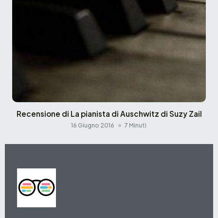
Recensione di La pianista di Auschwitz di Suzy Zail
16 Giugno 2016
7 Minuti