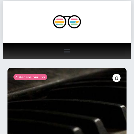
Recensioni libri