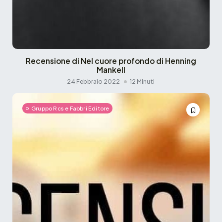
Recensione di Nel cuore profondo di Henning
Mankell
24 Febbraio 2022
12 Minuti
Gruppo Rcs e Fabbri Editore