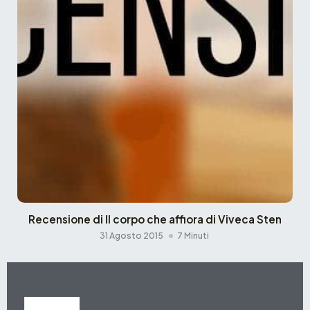
Recensione di Il corpo che affiora di Viveca Sten
31 Agosto 2015
7 Minuti