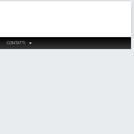
CONTATTI