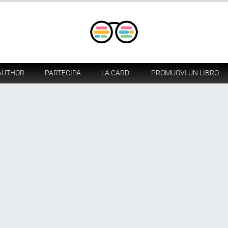
AUTHOR
PARTECIPA
LA CARD!
PROMUOVI UN LIBRO