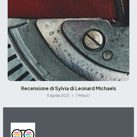
Recensione di Sylvia di Leonard Michaels
11 Aprile 2021
7 Minuti