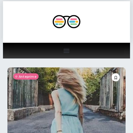
Anteprime