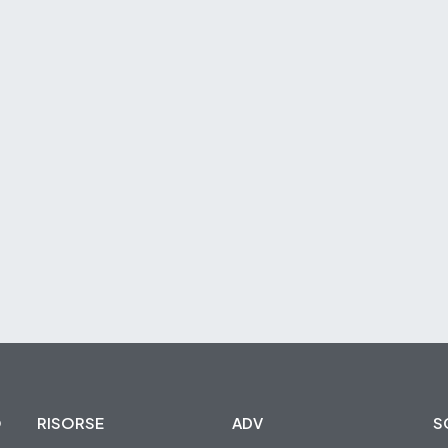
O
RISORSE
ADV
S