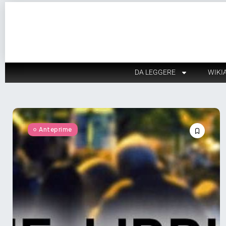
DA LEGGERE
WIKI
Anteprime