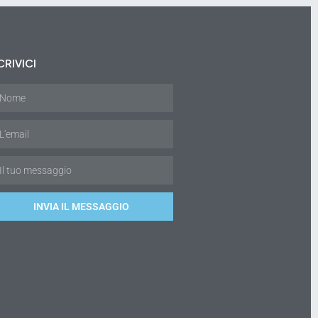
CRIVICI
INVIA IL MESSAGGIO