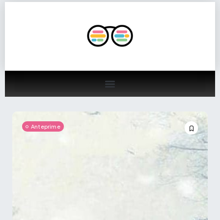
Anteprime