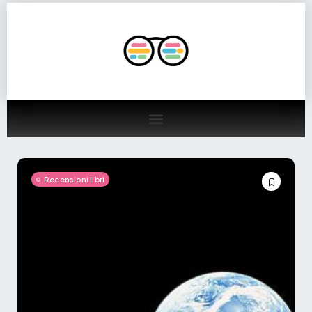
Recensioni libri