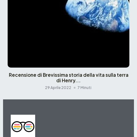
Recensione di Brevissima storia della vita sulla terra
di Henry...
29 Aprile 2022
7 Minuti