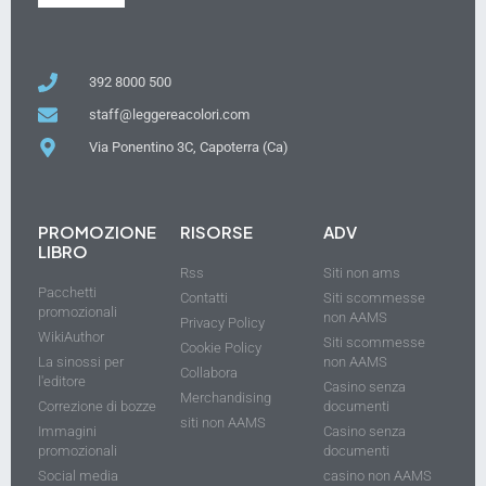
392 8000 500
staff@leggereacolori.com
Via Ponentino 3C, Capoterra (Ca)
PROMOZIONE
RISORSE
ADV
LIBRO
Rss
Siti non ams
Pacchetti
Contatti
Siti scommesse
promozionali
non AAMS
Privacy Policy
WikiAuthor
Siti scommesse
Cookie Policy
La sinossi per
non AAMS
Collabora
l'editore
Casino senza
Merchandising
Correzione di bozze
documenti
siti non AAMS
Immagini
Casino senza
promozionali
documenti
Social media
casino non AAMS