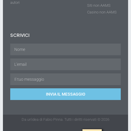
autori
Siti non AAMS
Casino non AAMS
SCRIVICI
INVIA IL MESSAGGIO
Da un'idea di Fabio Pinna. Tutti i diritti riservati © 2026