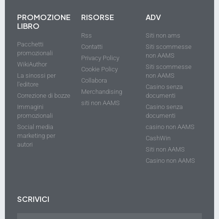
PROMOZIONE
RISORSE
ADV
LIBRO
Rss
Siti non ams
Pacchetti
Contatti
Siti scommesse
promozionali
non AAMS
Privacy Policy
WikiAuthor
Siti scommesse
Cookie Policy
La sinossi per
non AAMS
Collabora
l'editore
Casino senza
Merchandising
Correzione di bozze
documenti
siti non AAMS
Immagini
Casino senza
promozionali
documenti
Social media
casino non AAMS
marketing per
CashWin
autori
Siti non AAMS
Casino non AAMS
SCRIVICI