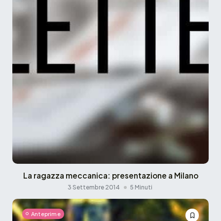
La ragazza meccanica: presentazione a Milano
3 Settembre 2014
5 Minuti
Anteprime