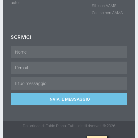
autori
Siti non AAMS
Casino non AAMS
SCRIVICI
INVIA IL MESSAGGIO
Da un'idea di Fabio Pinna. Tutti i diritti riservati © 2026