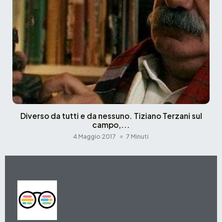
Diverso da tutti e da nessuno. Tiziano Terzani sul
campo,...
4 Maggio 2017
7 Minuti