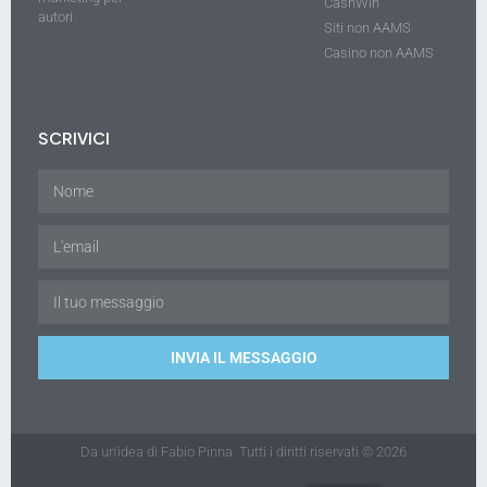
CashWin
autori
Siti non AAMS
Casino non AAMS
SCRIVICI
INVIA IL MESSAGGIO
Da un'idea di Fabio Pinna. Tutti i diritti riservati © 2026