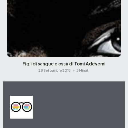
Figli di sangue e ossa di Tomi Adeyemi
28 Settembre 2018
3 Minuti