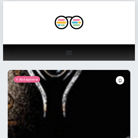
Anteprime