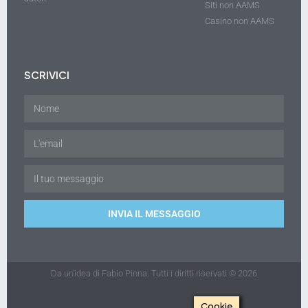
Siti non AAMS
Casino non AAMS
SCRIVICI
INVIA IL MESSAGGIO
Da un'idea di Fabio Pinna. Tutti i diritti riservati © 2026
Cookie