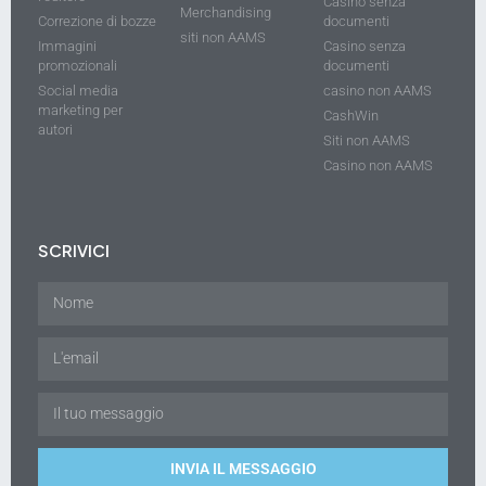
Casino senza
Merchandising
Correzione di bozze
documenti
siti non AAMS
Immagini
Casino senza
promozionali
documenti
Social media
casino non AAMS
marketing per
CashWin
autori
Siti non AAMS
Casino non AAMS
SCRIVICI
INVIA IL MESSAGGIO