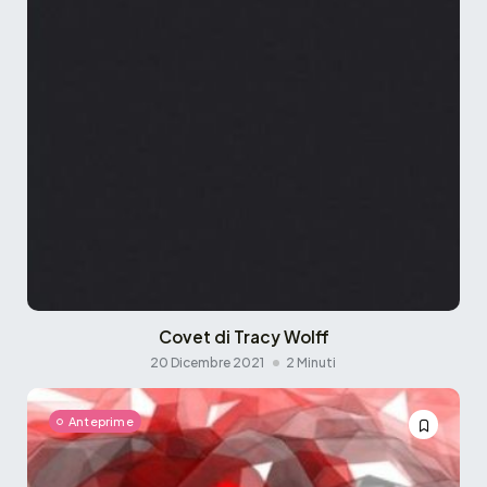
Covet di Tracy Wolff
20 Dicembre 2021
2 Minuti
Anteprime