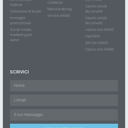
Collabora
l'editore
Casino senza
Merchandising
Correzione di bozze
documenti
siti non AAMS
Immagini
Casino senza
promozionali
documenti
Social media
casino non AAMS
marketing per
CashWin
autori
Siti non AAMS
Casino non AAMS
SCRIVICI