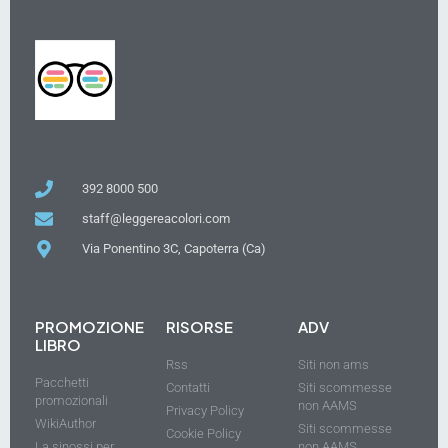
392 8000 500
staff@leggereacolori.com
Via Ponentino 3C, Capoterra (Ca)
PROMOZIONE
RISORSE
ADV
LIBRO
Rss
Siti non ams
Pacchetti
Contatti
Siti scommesse
promozionali
non AAMS
Privacy Policy
WikiAuthor
Siti scommesse
Cookie Policy
La sinossi per
non AAMS