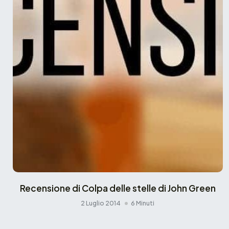
Recensione di Colpa delle stelle di John Green
2 Luglio 2014
6 Minuti