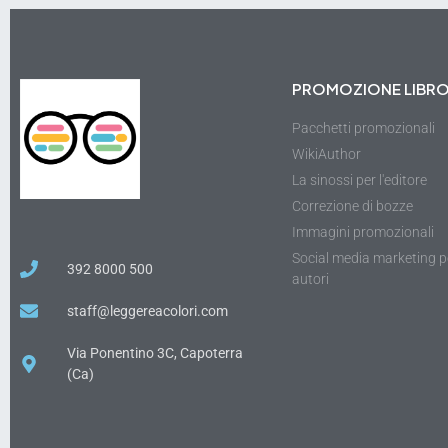
PROMOZIONE LIBR
Pacchetti promozionali
WikiAuthor
La sinossi per l'editore
Correzione di bozze
Immagini promozionali
Social media marketing p
392 8000 500
autori
staff@leggereacolori.com
Via Ponentino 3C, Capoterra
(Ca)