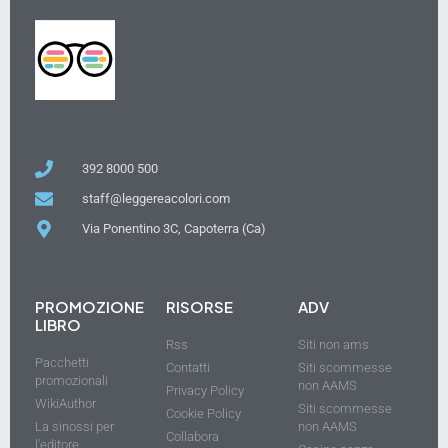
392 8000 500
staff@leggereacolori.com
Via Ponentino 3C, Capoterra (Ca)
PROMOZIONE
RISORSE
ADV
LIBRO
Rss
Siti non ams
Pacchetti
Contatti
Siti scommesse
promozionali
non AAMS
Privacy Policy
WikiAuthor
Siti scommesse
Cookie Policy
La sinossi per
non AAMS
Collabora
l'editore