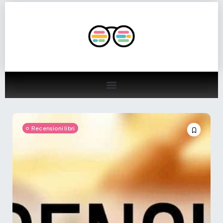
Recensioni libri