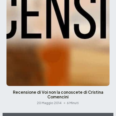
Recensione di Voi non la conoscete di Cristina
Comencini
20 Maggio 2014
6 Minuti