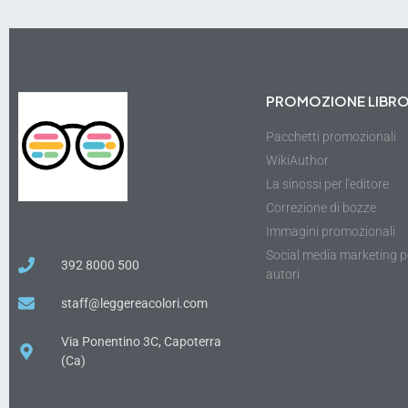
PROMOZIONE LIBR
Pacchetti promozionali
WikiAuthor
La sinossi per l'editore
Correzione di bozze
Immagini promozionali
Social media marketing p
392 8000 500
autori
staff@leggereacolori.com
Via Ponentino 3C, Capoterra
(Ca)