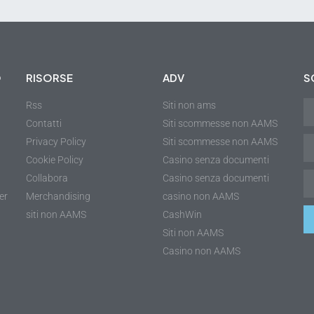
O
RISORSE
ADV
S
Rss
Siti non ams
Contatti
Siti scommesse non AAMS
Privacy Policy
Siti scommesse non AAMS
Cookie Policy
Casino senza documenti
Collabora
Casino senza documenti
er
Merchandising
casino non AAMS
siti non AAMS
CashWin
Siti non AAMS
Casino non AAMS