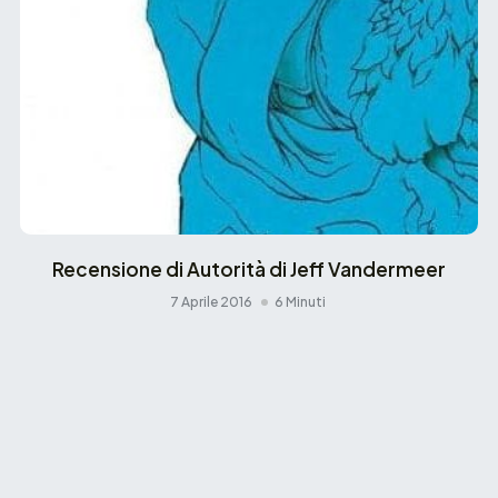
Recensione di Autorità di Jeff Vandermeer
7 Aprile 2016
6 Minuti