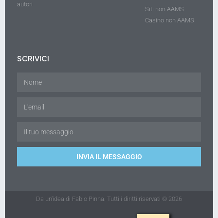
autori
Siti non AAMS
Casino non AAMS
SCRIVICI
INVIA IL MESSAGGIO
Da un'idea di Fabio Pinna. Tutti i diritti riservati © 2026