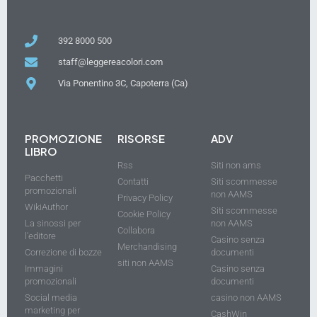
392 8000 500
staff@leggereacolori.com
Via Ponentino 3C, Capoterra (Ca)
PROMOZIONE
RISORSE
ADV
LIBRO
Rss
Siti non ams
Pacchetti
Contatti
Siti scommesse
promozionali
non AAMS
Privacy Policy
WikiAuthor
Siti scommesse
Cookie Policy
La sinossi per
non AAMS
Collabora
l'editore
Casino senza
Merchandising
Correzione di bozze
documenti
siti non AAMS
Immagini
Casino senza
promozionali
documenti
Social media
casino non AAMS
marketing per
CashWin