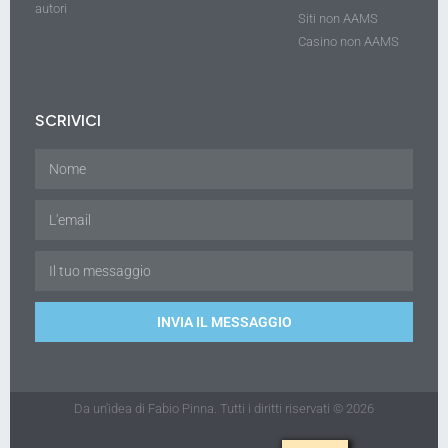
autori
Siti non AAMS
Casino non AAMS
SCRIVICI
INVIA IL MESSAGGIO
Da un'idea di Fabio Pinna. Tutti i diritti riservati © 2026