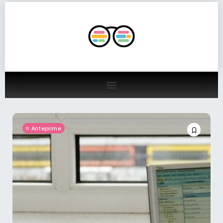
Anteprime